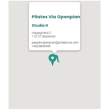
Pilates Via Openplan
Studio H
Hagagränd 2
113 27 Stockholm
people+openplan@pilatesvia.com
+4620899495